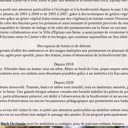
ade à pied ou à vélo, entre le parc des Béatus et le boulevard Foch, Epinay-sur-Sei
a porté une attention particulière à l'écologie et à la biodiversité depuis le parc
x phases, de 2001 à 2004 et de 2005 à 2007, grâce à des techniques de génies végéta
forter grâce au génie végétal (talus tenus par des végétaux) en luttant contre l'érosi
de créer des frayères pour les poissons et ainsi restaurer le potentiel piscicole du sit
equalifier le chemin de halage et de créer des promontoires sur la Seine en ouvrant la
troite collaboration avec la Ville d'Epinay-sur-Seine, a aussi permis de revaloriser
8 hectares entre le Centre-ville et les berges, qui constitue aujourd'hui un lieu idé
Des espaces de loisirs et de détente
ermis d'offrir des ambiances et des usages multiples aux promeneurs en plantant de
nts, agrès pour sportifs, place des festins, zones d'observation de la biodiversité (
Depuis 2018
S'étendre dans un hamac sous un arbre, flâner au bord de l'eau, pique-niquer entre
uralistes avec ses enfants sont désormais possibles grâce à un mobilier à la fois nat
Depuis 2020
 urbain renouvelé. Transats, bancs et tables sont installé, tous en matériaux naturel
la Seine. Une grande fresque urbaine viendra très bientôt habiller les piliers du pon
e, particulièrement préservé, est dédié à l'observation de la biodiversité et un second
ettes d'observation ou encore les panneaux pédagogiques qui permettront aux badaud
 avons été visiter le site, et prété une attention particulière au mobilier urbain inst
r est en excellent état malgré le passage des années. Il est proposé principalement p
Huck Occitania
pour les mobiliers a cordages, jeux de parcours enfants, hamacs ...