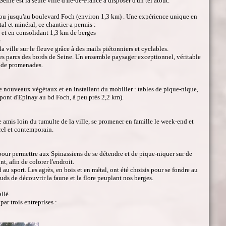
ne est la seule ville d'Ile-de-France à disposer d'un tel atout.
 Lihou jusqu'au boulevard Foch (environ 1,3 km) . Une expérience unique en
l et minéral, ce chantier a permis :
on et en consolidant 1,3 km de berges
e
 ville sur le fleuve grâce à des mails piétonniers et cyclables.
 les parcs des bords de Seine. Un ensemble paysager exceptionnel, véritable
al de promenades.
 nouveaux végétaux et en installant du mobilier : tables de pique-nique,
du pont d'Epinay au bd Foch, à peu près 2,2 km).
 amis loin du tumulte de la ville, se promener en famille le week-end et
urel et contemporain.
s, pour permettre aux Spinassiens de se détendre et de pique-niquer sur de
t, afin de colorer l'endroit.
 au sport. Les agrès, en bois et en métal, ont été choisis pour se fondre au
s de découvrir la faune et la flore peuplant nos berges.
allé.
ar trois entreprises :