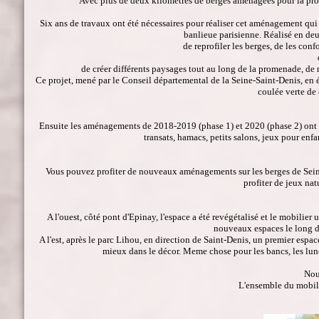
Avec plus de deux kilomètres de berges aménagées pour la promen
Six ans de travaux ont été nécessaires pour réaliser cet aménagement qui 
banlieue parisienne. Réalisé en deu
de reprofiler les berges, de les con
de créer différents paysages tout au long de la promenade, de r
Ce projet, mené par le Conseil départemental de la Seine-Saint-Denis, en é
coulée verte de 
Ensuite les aménagements de 2018-2019 (phase 1) et 2020 (phase 2) ont p
transats, hamacs, petits salons, jeux pour enfa
Vous pouvez profiter de nouveaux aménagements sur les berges de Seine. 
profiter de jeux nat
A l'ouest, côté pont d'Epinay, l'espace a été revégétalisé et le mobilier
nouveaux espaces le long de 
A l'est, après le parc Lihou, en direction de Saint-Denis, un premier espac
mieux dans le décor. Meme chose pour les bancs, les lun
Nous
L'ensemble du mobilie