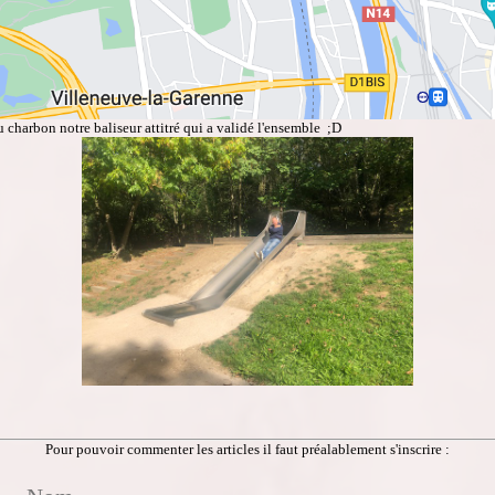
u charbon notre baliseur attitré qui a validé l'ensemble ;D
Pour pouvoir commenter les articles il faut préalablement s'inscrire :