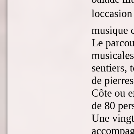
loccasion
musique c
Le parcou
musicales
sentiers, 
de pierres
Côte ou en
de 80 per
Une vingt
accompagn