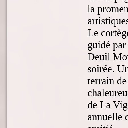
la promen
artistique
Le cortège
guidé par
Deuil Mon
soirée. Un
terrain d
chaleureu
de La Vigi
annuelle d