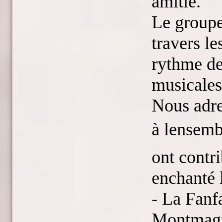
amitié.
Le groupe
travers le
rythme de
musicales
Nous adre
à lensem
ont contri
enchanté l
- La Fanf
Montmagn