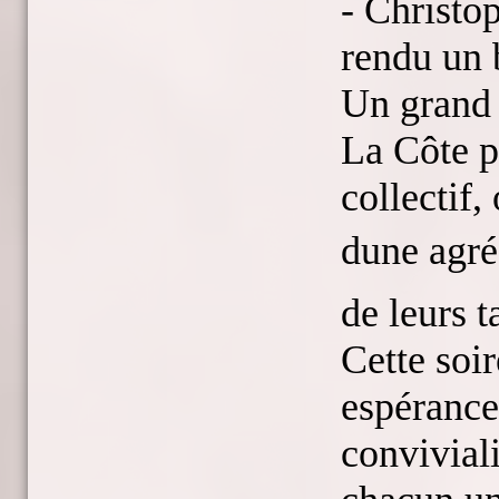
- Christop
rendu un 
Un grand 
La Côte po
collectif,
dune agré
de leurs t
Cette soi
espérance
conviviali