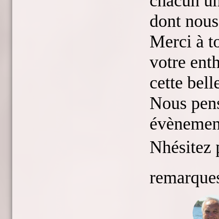
chacun un
dont nous
Merci à to
votre ent
cette bell
Nous pens
évènemen
Nhésitez 
remarques